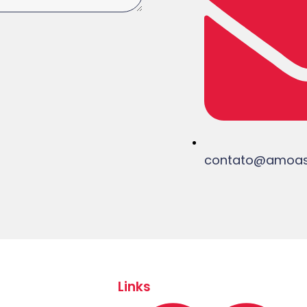
contato@amoass
Links