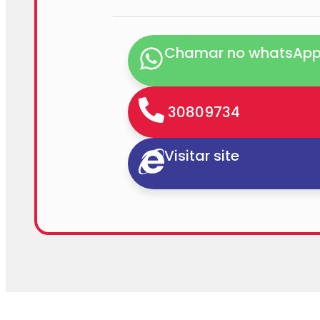
Chamar no whatsAp
30809734
Visitar site