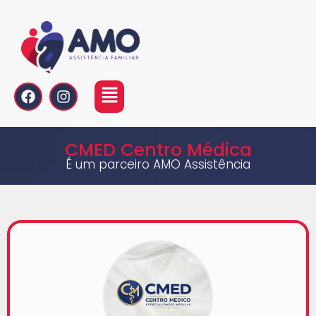
CMED Centro Médica
É um parceiro AMO Assistência