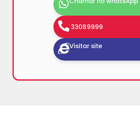
Chamar no whatsApp
33089999
Visitar site