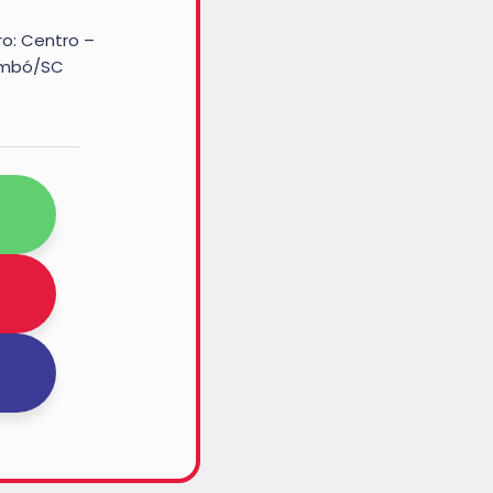
ro: Centro –
Timbó/SC