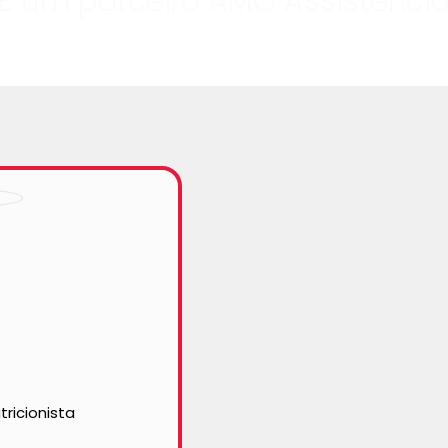
É um parceiro AMO Assistênci
tricionista