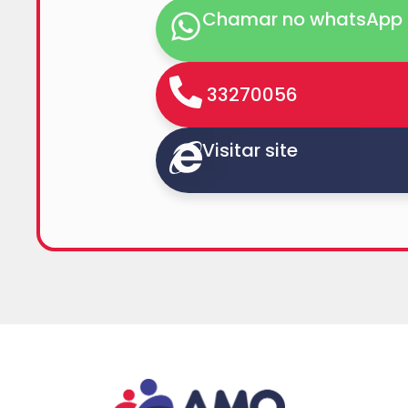
Chamar no whatsApp
33270056
Visitar site