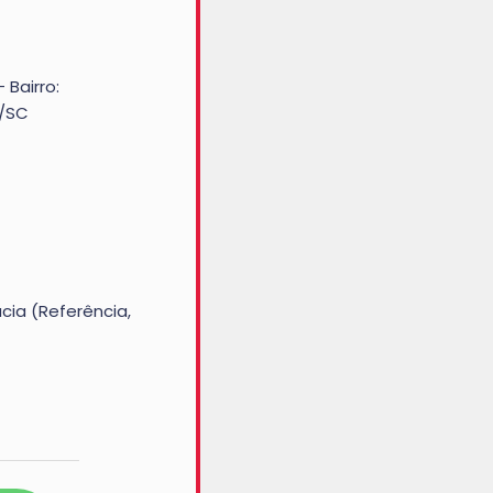
 Bairro:
u/SC
ia (Referência,