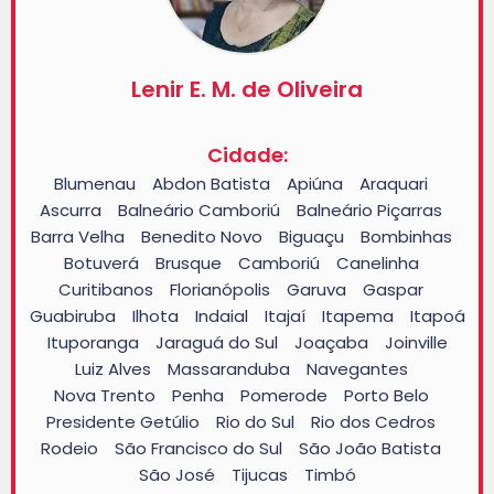
Lenir E. M. de Oliveira
Cidade:
Blumenau
Abdon Batista
Apiúna
Araquari
-
-
-
-
Ascurra
Balneário Camboriú
Balneário Piçarras
-
-
-
Barra Velha
Benedito Novo
Biguaçu
Bombinhas
-
-
-
-
Botuverá
Brusque
Camboriú
Canelinha
-
-
-
-
Curitibanos
Florianópolis
Garuva
Gaspar
-
-
-
-
Guabiruba
Ilhota
Indaial
Itajaí
Itapema
Itapoá
-
-
-
-
-
Ituporanga
Jaraguá do Sul
Joaçaba
Joinville
-
-
-
-
-
Luiz Alves
Massaranduba
Navegantes
-
-
-
Nova Trento
Penha
Pomerode
Porto Belo
-
-
-
-
Presidente Getúlio
Rio do Sul
Rio dos Cedros
-
-
-
Rodeio
São Francisco do Sul
São João Batista
-
-
-
São José
Tijucas
Timbó
-
-