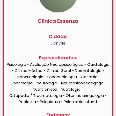
Clínica Essenza
Cidade:
Joinville
Especialidades:
Psicologia
Avaliação Neuropsicológica
Cardiologia
-
-
Clínica Médica - Clínico Geral
Dermatologia
-
-
-
Endocrinologia
Fonoaudiologia
Geriatria
-
-
-
Ginecologia
Neurologia
Neuropsicopedagoga
-
-
-
Nutricionista
Nutrologia
-
-
Ortopedia / Traumatologia
Otorrinolaringologia
-
-
Pediatria
Psiquiatria
Psiquiatria Infantil
-
-
Endereço: